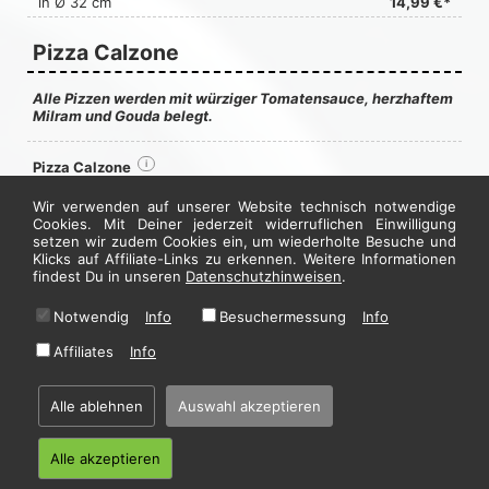
in Ø 32 cm
14,99 €*
Pizza Calzone
Alle Pizzen werden mit würziger Tomatensauce, herzhaftem
Milram und Gouda belegt.
Pizza Calzone
i
mit Vorderschinken, Salami und Champignons gefüllt
Wir verwenden auf unserer Website technisch notwendige
• enthällt Formfleisch
Cookies. Mit Deiner jederzeit widerruflichen Einwilligung
in Ø 28 cm
12,50 €*
setzen wir zudem Cookies ein, um wiederholte Besuche und
in Ø 32 cm
14,50 €*
Klicks auf Affiliate-Links zu erkennen. Weitere Informationen
findest Du in unseren
Datenschutzhinweisen
.
Jetzt hier bestellen
Notwendig
Info
Besuchermessung
Info
Affiliates
Info
* Alle Preise in Euro inkl. gesetzl. MwSt. Abbildungen können ggf. abweichen.
Informationen zu Inhalts- und Zusatzstoffen finden Sie unter
i
Alle ablehnen
Auswahl akzeptieren
Home
·
Impressum
·
Datenschutzhinweise
·
AGB
Alle akzeptieren