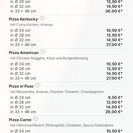
in Ø 28 cm
12,50 €*
in Ø 32 cm
14,50 €*
in 33 x 46 cm
26,00 €*
Pizza Kentucky
i
mit Currychicken, Ananas
in Ø 24 cm
10,50 €*
in Ø 28 cm
12,50 €*
in Ø 32 cm
14,50 €*
in 33 x 46 cm
27,00 €*
Pizza American
i
mit Chicken Nuggets, Käse und Burgerdressing
in Ø 24 cm
10,50 €*
in Ø 28 cm
12,50 €*
in Ø 32 cm
14,50 €*
in 33 x 46 cm
27,00 €*
Pizza el Paso
i
mit Mozzarella, Ananas, frischen Tomaten, Champignons
in Ø 24 cm
9,50 €*
in Ø 28 cm
12,00 €*
in Ø 32 cm
14,00 €*
in 33 x 46 cm
26,00 €*
Pizza Carne
i
mit Hähnchenfleisch (Drehspieß), Zwiebeln, Sauce hollandaise
in Ø 24 cm
10,50 €*