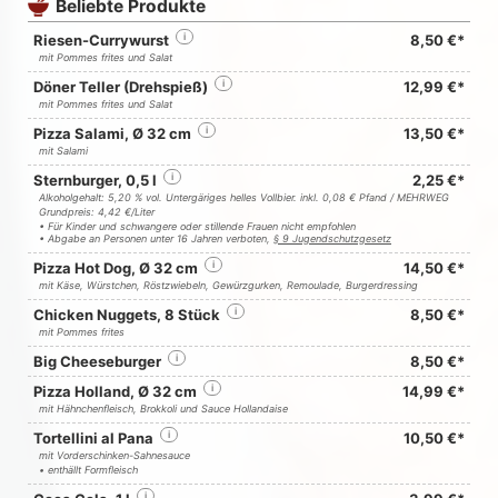
Beliebte Produkte
Riesen-Currywurst
i
8,50 €*
mit Pommes frites und Salat
Döner Teller (Drehspieß)
i
12,99 €*
mit Pommes frites und Salat
Pizza Salami, Ø 32 cm
i
13,50 €*
mit Salami
Sternburger, 0,5 l
i
2,25 €*
Alkoholgehalt: 5,20 % vol. Untergäriges helles Vollbier. inkl. 0,08 € Pfand / MEHRWEG
Grundpreis: 4,42 €/Liter
• Für Kinder und schwangere oder stillende Frauen nicht empfohlen
• Abgabe an Personen unter 16 Jahren verboten,
§ 9 Jugendschutzgesetz
Pizza Hot Dog, Ø 32 cm
i
14,50 €*
mit Käse, Würstchen, Röstzwiebeln, Gewürzgurken, Remoulade, Burgerdressing
Chicken Nuggets, 8 Stück
i
8,50 €*
mit Pommes frites
Big Cheeseburger
i
8,50 €*
Pizza Holland, Ø 32 cm
i
14,99 €*
mit Hähnchenfleisch, Brokkoli und Sauce Hollandaise
Tortellini al Pana
i
10,50 €*
mit Vorderschinken-Sahnesauce
• enthällt Formfleisch
i