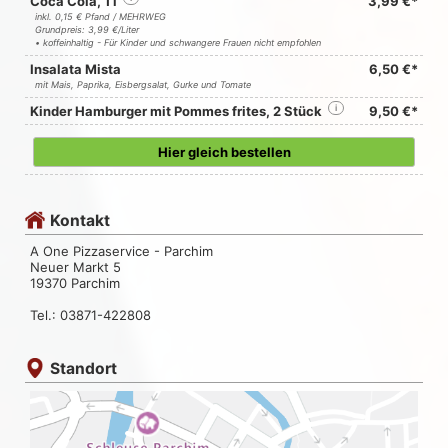
Coca Cola, 1 l
3,99 €*
inkl. 0,15 € Pfand / MEHRWEG
Grundpreis: 3,99 €/Liter
• koffeinhaltig - Für Kinder und schwangere Frauen nicht empfohlen
Insalata Mista
6,50 €*
mit Mais, Paprika, Eisbergsalat, Gurke und Tomate
Kinder Hamburger mit Pommes frites, 2 Stück
i
9,50 €*
Hier gleich bestellen
Kontakt
A One Pizzaservice - Parchim
Neuer Markt 5
19370 Parchim
Tel.: 03871-422808
Standort