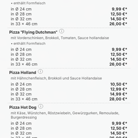
• enthällt Formfleisch
in Ø 24 cm
9,99 €*
in Ø 28 cm
12,50 €*
in Ø 32 cm
14,50 €*
in 33 x 46 cm
26,00 €*
Pizza "Flying Dutchman"
i
mit Vorderschinken, Brokkoli, Tomaten, Sauce hollandaise
• enthällt Formfleisch
in Ø 24 cm
9,99 €*
in Ø 28 cm
12,50 €*
in Ø 32 cm
14,50 €*
in 33 x 46 cm
26,00 €*
Pizza Holland
i
mit Hähnchenfleisch, Brokkoli und Sauce Hollandaise
in Ø 24 cm
10,50 €*
in Ø 28 cm
12,99 €*
in Ø 32 cm
14,99 €*
in 33 x 46 cm
28,00 €*
Pizza Hot Dog
i
mit Käse, Würstchen, Röstzwiebeln, Gewürzgurken, Remoulade,
Burgerdressing
in Ø 24 cm
9,99 €*
in Ø 28 cm
12,50 €*
in Ø 32 cm
14,50 €*